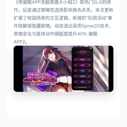
《用催眠APP洗脑高傲大小姐2》是热门SLG的续
作，玩家通过策略性选择影响角色关系。本次更新
扩展了校园场景的交互逻辑，新增的“社团活动”事
件链解锁隐藏剧情。动态演出采用Spine2D技术，
表情变化与肢体动作细腻度提升40%-催眠
APP2。