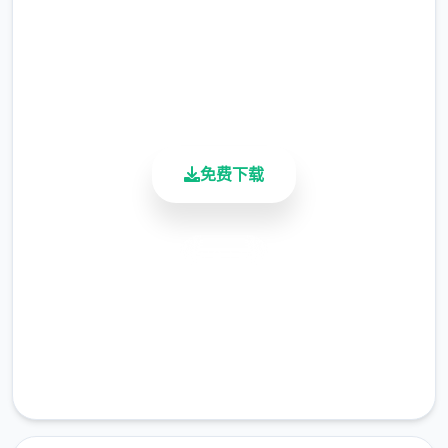
总下载量
值可以增加。
4.9/5
用户评分
技能系统
900K+
活跃用户
撒娇技能：学习以解锁对话中撒娇界面选
项。
免费下载
被动技能：学习以解锁对应的限制或打开
功能。
特殊技能：为玩家提供额外道具、金钱、
安全下载
数值增长的技能，需要支付对应点数。
高速安装
全技能表
完全免费
数值系统
客服支持