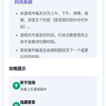
时间系统
本游戏中每天分为上午、下午、傍晚、夜
晚、深夜五个时段（除深夜时段外均可外
出）。
游戏内不是实时时间，行动点数使用完之
前不会被动切换时段。
某些事件触发后会强制跳跃至下一个或更
以后的时段。
玩家可以和角色对话一起度过本时段，也
攻略提示
可以点击时间栏主动跳过时段。
每周末发生全家出门旅行事件，占用至傍
新手指南
晚时段。
快速上手基础操作
行动点数
隐藏要素