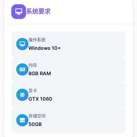
可以通过技能提高最大值。
系统要求
回忆值
可以通过触发各种事件获得回忆值，作业
操作系统
完成度超过上限部分将转化为回忆值。
Windows 10+
回忆值用于学习技能。
内存
好感度
8GB RAM
通过和角色一起度过时间、赠送礼物获得
好感度。
显卡
GTX 1060
好感度每达到20、40、60、80、100时达
到好感度上限，
达到好感度上限是解锁各
存储空间
好感度事件的条件之一。
50GB
3位主角与5位配角有好感值。