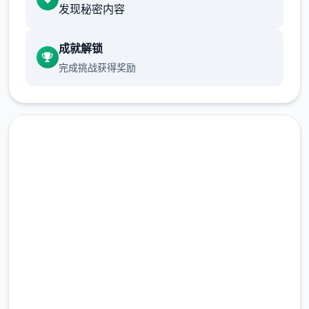
发现秘密内容
成就解锁
完成挑战获得奖励
大多数行为（对话、撒娇、钓鱼等）都需
要消耗一点行动点数。
使用道具可以恢复行动点数，每一时段切
在线下载 夏日狂想
换后恢复行动点数至最大值。
曲|SummerMemories
爬山（山）、偷看美女（海边）消耗本时
段所有行动点数，触发后强制切换到下一
完整版游戏，免费体验
时段。
2.3M+
随着游戏进程和技能学习，行动点数最大