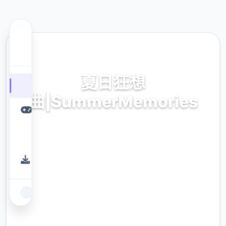
🏧 热门推荐
夏日狂想
曲|SummerMemories
最新中文版,官方网站入口
9.4
评分
2.3M
下载