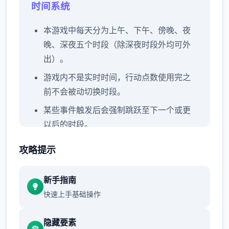
时间系统
本游戏中每天分为上午、下午、傍晚、夜
晚、深夜五个时段（除深夜时段外均可外
出）。
游戏内不是实时时间，行动点数使用完之
前不会被动切换时段。
某些事件触发后会强制跳跃至下一个或更
以后的时段。
玩家可以和角色对话一起度过本时段，也
攻略提示
可以点击时间栏主动跳过时段。
每周末发生全家出门旅行事件，占用至傍
新手指南
晚时段。
快速上手基础操作
行动点数
隐藏要素