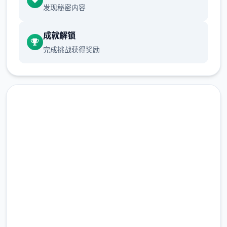
发现秘密内容
成就解锁
完成挑战获得奖励
大多数行为（对话、撒娇、钓鱼等）都需
要消耗一点行动点数。
安全下载 夏日狂想
使用道具可以恢复行动点数，每一时段切
换后恢复行动点数至最大值。
曲|SummerMemories
爬山（山）、偷看美女（海边）消耗本时
段所有行动点数，触发后强制切换到下一
完整版游戏，免费体验
时段。
2.3M+
随着游戏进程和技能学习，行动点数最大