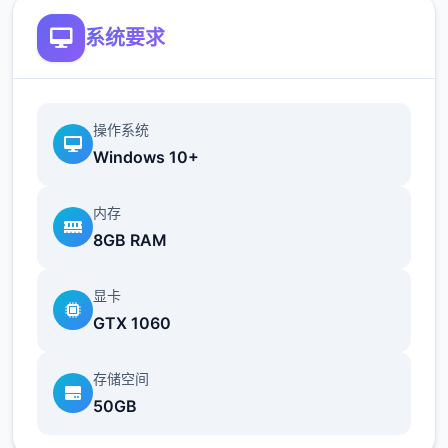
好感度
系统要求
通过和角色一起度过时间、赠送礼物获得
好感度。
操作系统
好感度每达到20、40、60、80、100时达
Windows 10+
到好感度上限，
达到好感度上限是解锁各
好感度事件的条件之一。
内存
3位主角与5位配角有好感值。
8GB RAM
作业完成度
显卡
针对不同女主角设计不同的作业项目，
作
GTX 1060
业完成度达到100是解锁各好感度事件的条
件之一。
存储空间
50GB
作业完成度超过上限部分将转化为回忆
值。