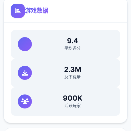
可以通过道具和撒娇获取欲望值。
游戏数据
可以通过技能提高最大值。
体力值
9.4
可以通过道具、睡觉、洗澡恢复体力值。
平均评分
钓鱼、体育特训等消耗较少的体力值。
爬山、偷看美女消耗较多的体力值。
2.3M
可以通过技能提高最大值。
总下载量
回忆值
900K
可以通过触发各种事件获得回忆值，作业
活跃玩家
完成度超过上限部分将转化为回忆值。
回忆值用于学习技能。