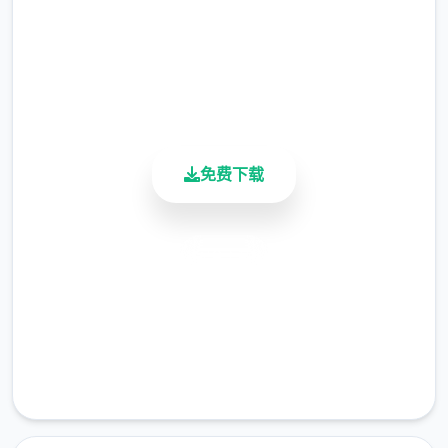
总下载量
值可以增加。
4.9/5
用户评分
技能系统
900K+
活跃用户
撒娇技能：学习以解锁对话中撒娇界面选
项。
免费下载
被动技能：学习以解锁对应的限制或打开
功能。
特殊技能：为玩家提供额外道具、金钱、
安全下载
数值增长的技能，需要支付对应点数。
高速安装
全技能表
完全免费
数值系统
客服支持
欲望值