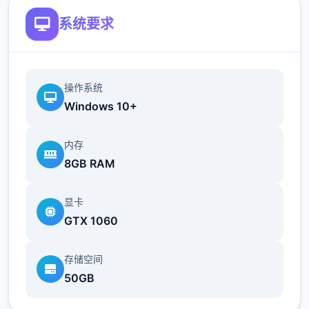
系统要求
可以通过触发各种事件获得回忆值，作业
操作系统
完成度超过上限部分将转化为回忆值。
Windows 10+
回忆值用于学习技能。
内存
好感度
8GB RAM
通过和角色一起度过时间、赠送礼物获得
好感度。
显卡
GTX 1060
好感度每达到20、40、60、80、100时达
到好感度上限，
达到好感度上限是解锁各
存储空间
好感度事件的条件之一。
50GB
3位主角与5位配角有好感值。