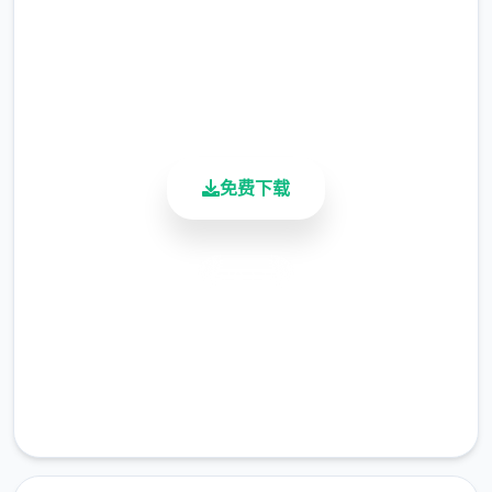
总下载量
值可以增加。
4.9/5
用户评分
技能系统
900K+
活跃用户
撒娇技能：学习以解锁对话中撒娇界面选
项。
免费下载
被动技能：学习以解锁对应的限制或打开
功能。
特殊技能：为玩家提供额外道具、金钱、
安全下载
数值增长的技能，需要支付对应点数。
高速安装
全技能表
完全免费
数值系统
客服支持
欲望值