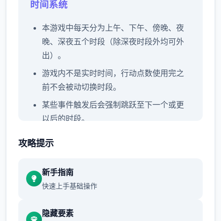
时间系统
本游戏中每天分为上午、下午、傍晚、夜
晚、深夜五个时段（除深夜时段外均可外
出）。
游戏内不是实时时间，行动点数使用完之
前不会被动切换时段。
某些事件触发后会强制跳跃至下一个或更
以后的时段。
玩家可以和角色对话一起度过本时段，也
攻略提示
可以点击时间栏主动跳过时段。
每周末发生全家出门旅行事件，占用至傍
新手指南
晚时段。
快速上手基础操作
行动点数
隐藏要素