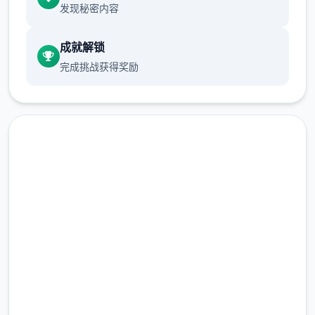
发现秘密内容
成就解锁
完成挑战获得奖励
大多数行为（对话、撒娇、钓鱼等）都需
要消耗一点行动点数。
汉化版下载 夏日狂想
使用道具可以恢复行动点数，每一时段切
换后恢复行动点数至最大值。
曲|SummerMemories
爬山（山）、偷看美女（海边）消耗本时
段所有行动点数，触发后强制切换到下一
完整版游戏，免费体验
时段。
2.3M+
随着游戏进程和技能学习，行动点数最大