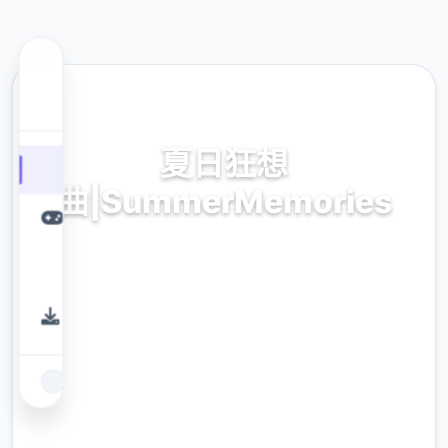
📪 热门推荐
夏日狂想
曲|SummerMemories
最新中文版,官方网站入口
9.4
评分
2.3M
下载