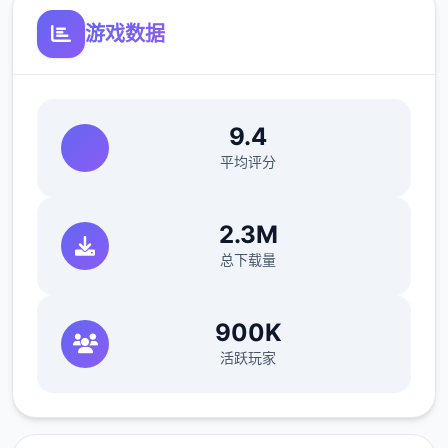
游戏数据
9.4
平均评分
欲望值
可以通过道具和撒娇获取欲望值。
2.3M
可以通过技能提高最大值。
总下载量
体力值
900K
可以通过道具、睡觉、洗澡恢复体力值。
活跃玩家
钓鱼、体育特训等消耗较少的体力值。
爬山、偷看美女消耗较多的体力值。