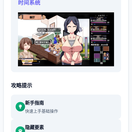
时间系统
本游戏中每天分为上午、下午、傍晚、夜
晚、深夜五个时段（除深夜时段外均可外
攻略提示
出）。
游戏内不是实时时间，行动点数使用完之
新手指南
前不会被动切换时段。
快速上手基础操作
某些事件触发后会强制跳跃至下一个或更
隐藏要素
以后的时段。