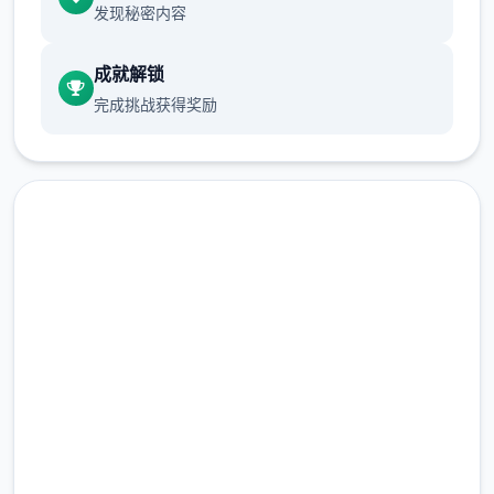
发现秘密内容
玩家可以和角色对话一起度过本时段，也
可以点击时间栏主动跳过时段。
成就解锁
每周末发生全家出门旅行事件，占用至傍
完成挑战获得奖励
晚时段。
行动点数
大多数行为（对话、撒娇、钓鱼等）都需
要消耗一点行动点数。
点击下载 夏日狂想
使用道具可以恢复行动点数，每一时段切
换后恢复行动点数至最大值。
曲|SummerMemories
爬山（山）、偷看美女（海边）消耗本时
段所有行动点数，触发后强制切换到下一
完整版游戏，免费体验
时段。
2.3M+
随着游戏进程和技能学习，行动点数最大