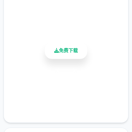
总下载量
值可以增加。
4.9/5
用户评分
技能系统
900K+
活跃用户
撒娇技能：学习以解锁对话中撒娇界面选
项。
免费下载
被动技能：学习以解锁对应的限制或打开
功能。
特殊技能：为玩家提供额外道具、金钱、
安全下载
数值增长的技能，需要支付对应点数。
高速安装
全技能表
完全免费
数值系统
客服支持