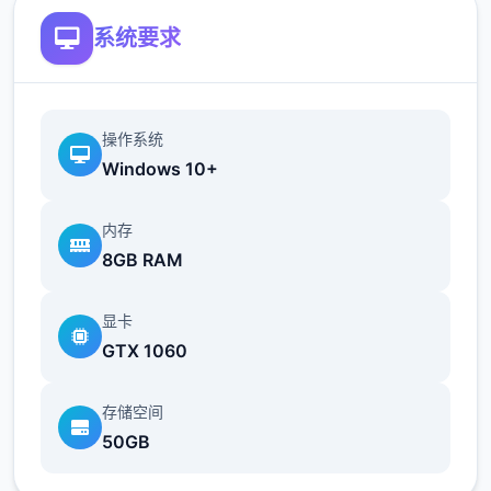
可以通过技能提高最大值。
系统要求
回忆值
操作系统
Windows 10+
内存
8GB RAM
显卡
可以通过触发各种事件获得回忆值，作业
GTX 1060
完成度超过上限部分将转化为回忆值。
回忆值用于学习技能。
存储空间
50GB
好感度