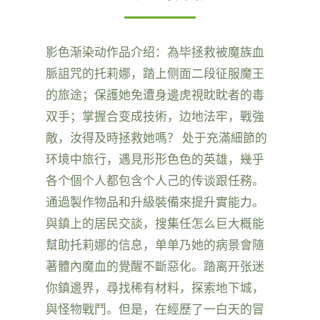
影色渐染动作品介绍：為毕拯救被魔族血
脈詛咒的托莉娜，踏上侧面二段征服魔王
的旅途；保護她免遭身邊虎視眈眈者的毒
双手；掌握合变成技術，边地法牢，戰強
敵，汝得及時拯救她嗎？ 处于充滿細節的
环境中旅行，遇見形形色色的英雄，幾乎
各个個个人都包含个人己的传谈跟任務。
通過製作物品和升級裝備來提升實能力。
與鎮上的居民交談，搜集任怎么巨大概能
幫助托莉娜的信息，单单乃她的病景會隨
著體內魔血的覺醒不斷惡化。踏离开张迷
你鎮邊界，尋找稀有材料，探索地下城，
與怪物戰鬥。但是，在經歷了一白天的冒