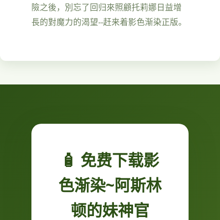
險之後，別忘了回归來照顧托莉娜日益增
長的對魔力的渴望--赶来着影色渐染正版。
🧴 免费下载影
色渐染~阿斯林
顿的妹神官