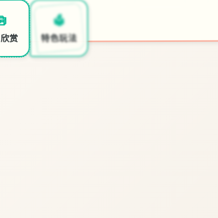
🛒
🗳️
🧰
开始游戏
特色玩法
面欣赏