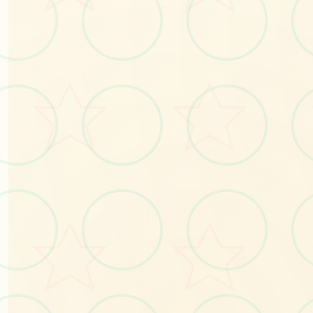
📁
No.1