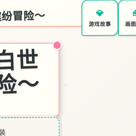
缤纷冒险～
💎
♡
画
游戏故事
妹
相
随
～
黑
白
世
界
的
缤
纷
冒
险
～
★
装